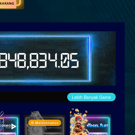
,848,848.45
Lebih Banyak Game
⚙ Maintenance