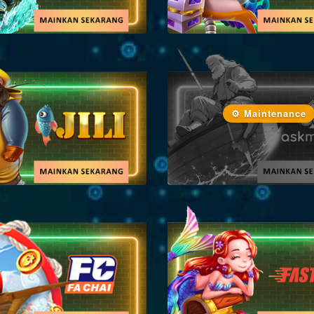
⚙ Maintenance