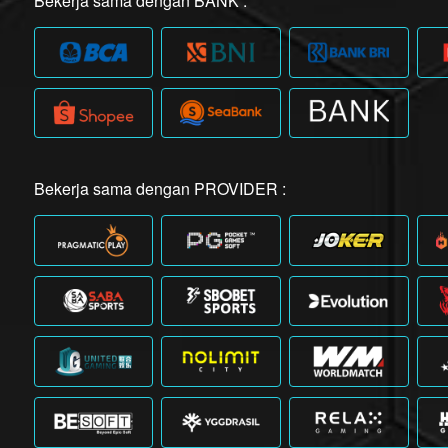
Bekerja sama dengan BANK :
Bekerja sama dengan PROVIDER :