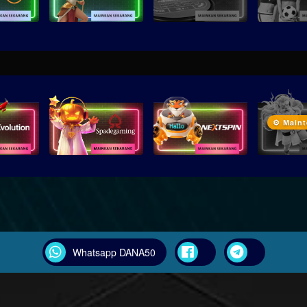
⚙ Main
Whatsapp DANA50